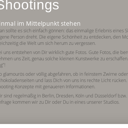
Shootings
inmal im Mittelpunkt stehen
n sollte es sich einfach gönnen: das einmalige Erlebnis eines S
gene Person dreht. Die eigene Schönheit zu entdecken, den M
eichzeitig die Welt um sich herum zu vergessen.
i uns entstehen von Dir wirklich gute Fotos. Gute Fotos, die be
hmen uns Zeit, genau solche kleinen Kunstwerke zu erschaffen
g"!
 glamourös oder völlig abgefahren, ob in feinstem Zwirne oder 
hokoladenseiten und lass Dich von uns ins rechte Licht rücken.
ooting-Konzepte mit genaueren Informationen.
r sind regelmäßig in Berlin, Dresden, Köln und Düsseldorf bzw
frage kommen wir zu Dir oder Du in eines unserer Studios.