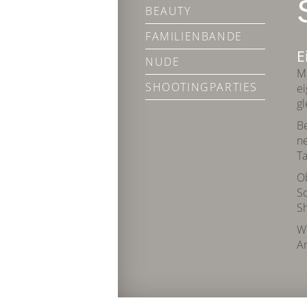
BEAUTY
FAMILIENBANDE
E
NUDE
Ma
SHOOTINGPARTIES
ei
gl
Be
ne
Ta
Ob
Sc
Sh
Wi
An