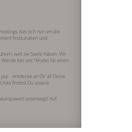
hootings, das sich nur um die
oment festzuhalten und
rühren, weil sie Seele haben. Wir
. Werde bei uns "Model für einen
pur - entdecke an Dir all Deine
 Links findest Du unsere
. europaweit unterwegs! Auf