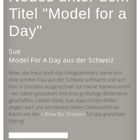
Titel "Model for a
Day"
Sue
Model For A Day aus der Schweiz
Wow, das freut doch das Fotografenherz, wenn sich
eine schöne Frau aus der Schweiz aufmacht und sich
hier in Dresden ausgerechnet vor meine Kamera verirrt
- wir haben gezaubert und eine großartige Bilderserie
geschaffen. Lieben Dank, Sue, dass ich die Bilder
zeigen darf und ein ebneso liebes Dankeschön an
Katrin von der
Brow Bar Dresden
für das grandiose
Styling!